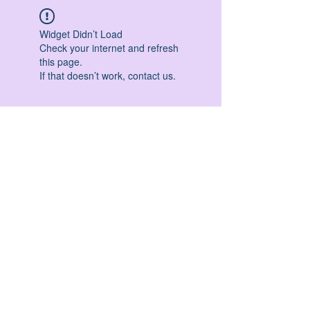
Widget Didn’t Load
Check your internet and refresh
this page.
If that doesn’t work, contact us.
HATHA YOGA - VINYASA YOGA - ASHTANGA
YOGA -YIN YOGA - YOGA ANTIGRAVITA' -