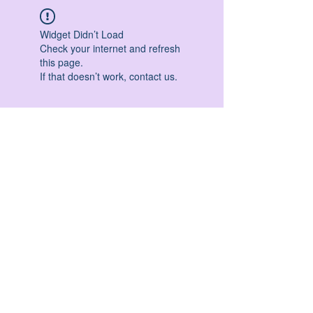
Widget Didn’t Load
Check your internet and refresh
this page.
If that doesn’t work, contact us.
HATHA YOGA - VINYASA YOGA - ASHTANGA
YOGA -YIN YOGA - YOGA ANTIGRAVITA' -