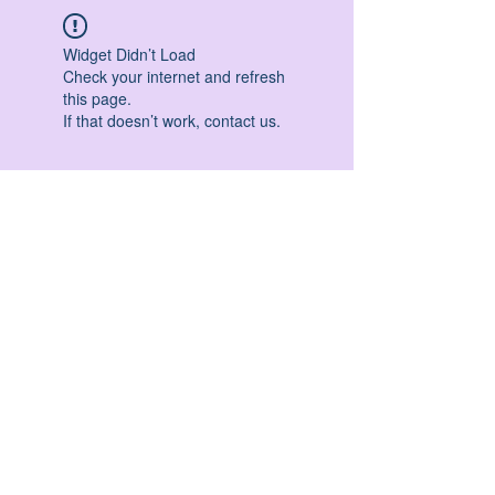
Widget Didn’t Load
Check your internet and refresh
this page.
If that doesn’t work, contact us.
HATHA YOGA - VINYASA YOGA - ASHTANGA
YOGA -YIN YOGA - YOGA ANTIGRAVITA' -