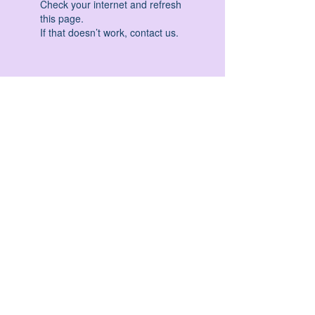
Check your internet and refresh
this page.
If that doesn’t work, contact us.
HATHA YOGA - VINYASA YOGA - ASHTANGA
YOGA -YIN YOGA - YOGA ANTIGRAVITA' -
YOGA PRE PARTO - YOGA NIDRA - YOGA
PROPS - STALL BAR YOGA - PERCORSI
INDIVIDUALI - MEDITAZIONE - SEMINARI -
RITIRI - EVENTI - FORMAZIONE