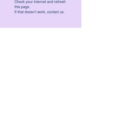
Check your internet and refresh
this page.
If that doesn’t work, contact us.
HATHA YOGA - VINYASA YOGA - ASHTANGA
YOGA -YIN YOGA - YOGA ANTIGRAVITA' -
YOGA PRE PARTO - YOGA NIDRA - YOGA
PROPS - STALL BAR YOGA - PERCORSI
INDIVIDUALI - MEDITAZIONE - SEMINARI -
RITIRI - EVENTI - FORMAZIONE