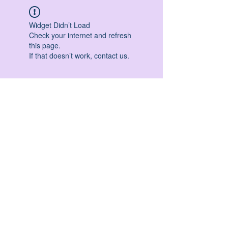
Widget Didn’t Load
Check your internet and refresh
this page.
If that doesn’t work, contact us.
HATHA YOGA - VINYASA YOGA - ASHTANGA
YOGA -YIN YOGA - YOGA ANTIGRAVITA' -