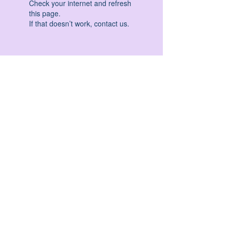
Check your internet and refresh
this page.
If that doesn’t work, contact us.
HATHA YOGA - VINYASA YOGA - ASHTANGA
YOGA -YIN YOGA - YOGA ANTIGRAVITA' -
YOGA PRE PARTO - YOGA NIDRA - YOGA
PROPS - STALL BAR YOGA - PERCORSI
INDIVIDUALI - MEDITAZIONE - SEMINARI -
RITIRI - EVENTI - FORMAZIONE