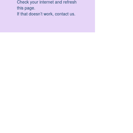
Check your internet and refresh
this page.
If that doesn’t work, contact us.
HATHA YOGA - VINYASA YOGA - ASHTANGA
YOGA -YIN YOGA - YOGA ANTIGRAVITA' -
YOGA PRE PARTO - YOGA NIDRA - YOGA
PROPS - STALL BAR YOGA - PERCORSI
INDIVIDUALI - MEDITAZIONE - SEMINARI -
RITIRI - EVENTI - FORMAZIONE