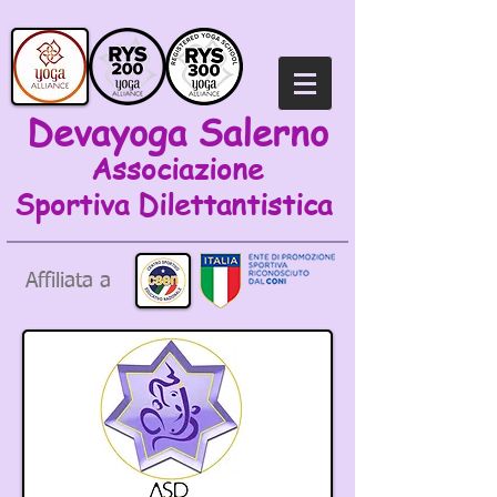
Devayoga Salerno
Associazione
Sportiva
Dilettantistica
Affiliata a