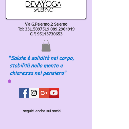
Via G.Palermo,2 Salerno
Tel:
331.5097519 089
.2964949
C.F.
95143730653
"Salute è solidità nel corpo,
stabilità nella mente e
chiarezza nel pensiero"
seguici anche sui social