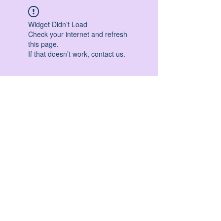
Widget Didn’t Load
Check your internet and refresh
this page.
If that doesn’t work, contact us.
HATHA YOGA - VINYASA YOGA - ASHTANGA
YOGA -YIN YOGA - YOGA ANTIGRAVITA' -