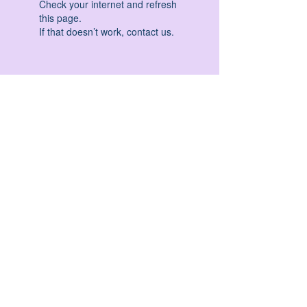
Check your internet and refresh
this page.
If that doesn’t work, contact us.
HATHA YOGA - VINYASA YOGA - ASHTANGA
YOGA -YIN YOGA - YOGA ANTIGRAVITA' -
YOGA PRE PARTO - YOGA NIDRA - YOGA
PROPS - STALL BAR YOGA - PERCORSI
INDIVIDUALI - MEDITAZIONE - SEMINARI -
RITIRI - EVENTI - FORMAZIONE