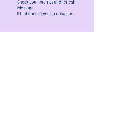
Check your internet and refresh
this page.
If that doesn’t work, contact us.
HATHA YOGA - VINYASA YOGA - ASHTANGA
YOGA -YIN YOGA - YOGA ANTIGRAVITA' -
YOGA PRE PARTO - YOGA NIDRA - YOGA
PROPS - STALL BAR YOGA - PERCORSI
INDIVIDUALI - MEDITAZIONE - SEMINARI -
RITIRI - EVENTI - FORMAZIONE