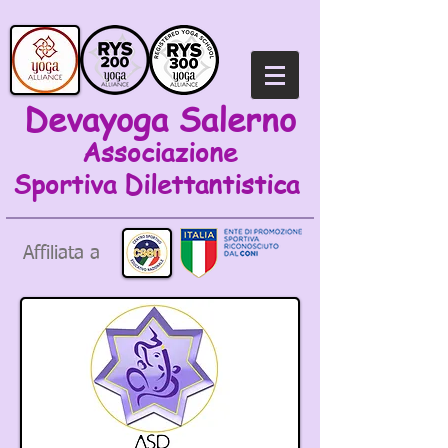
Devayoga Salerno
Associazione
Sportiva
Dilettantistica
Affiliata a