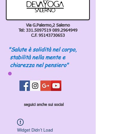
Via G.Palermo,2 Salerno
Tel:
331.5097519 089
.2964949
C.F.
95143730653
"Salute è solidità nel corpo,
stabilità nella mente e
chiarezza nel pensiero"
seguici anche sui social
Widget Didn’t Load