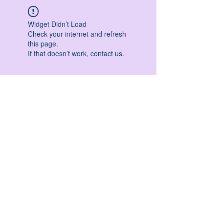
Widget Didn’t Load
Check your internet and refresh
this page.
If that doesn’t work, contact us.
HATHA YOGA - VINYASA YOGA - ASHTANGA
YOGA -YIN YOGA - YOGA ANTIGRAVITA' -