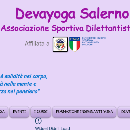
Devayoga Salerno
Associazione Sportiva
Dilettantist
Affiliata a
è solidità nel corpo,
tà nella mente e
za nel pensiero"
OGA
EVENTI
I CORSI
FORMAZIONE INSEGNANTI YOGA
DOVE
Widget Didn’t Load