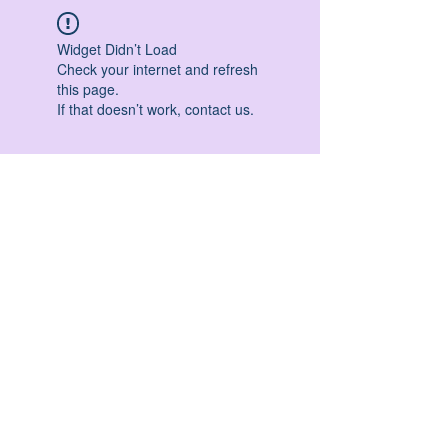
Widget Didn’t Load
Check your internet and refresh
this page.
If that doesn’t work, contact us.
HATHA YOGA - VINYASA YOGA - ASHTANGA
YOGA -YIN YOGA - YOGA ANTIGRAVITA' -