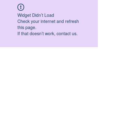
Widget Didn’t Load
Check your internet and refresh
this page.
If that doesn’t work, contact us.
HATHA YOGA - VINYASA YOGA - ASHTANGA
YOGA -YIN YOGA - YOGA ANTIGRAVITA' -