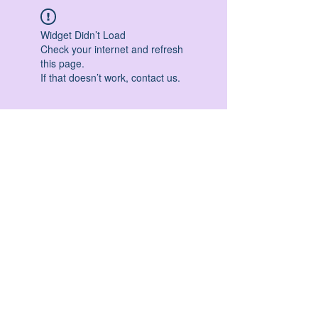
Widget Didn’t Load
Check your internet and refresh
this page.
If that doesn’t work, contact us.
HATHA YOGA - VINYASA YOGA - ASHTANGA
YOGA -YIN YOGA - YOGA ANTIGRAVITA' -