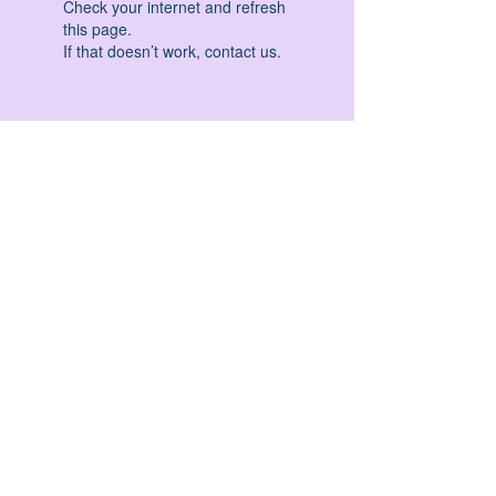
Check your internet and refresh
this page.
If that doesn’t work, contact us.
HATHA YOGA - VINYASA YOGA - ASHTANGA
YOGA -YIN YOGA - YOGA ANTIGRAVITA' -
YOGA PRE PARTO - YOGA NIDRA - YOGA
PROPS - STALL BAR YOGA - PERCORSI
INDIVIDUALI - MEDITAZIONE - SEMINARI -
RITIRI - EVENTI - FORMAZIONE