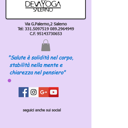
Via G.Palermo,2 Salerno
Tel:
331.5097519 089
.2964949
C.F.
95143730653
"Salute è solidità nel corpo,
stabilità nella mente e
chiarezza nel pensiero"
seguici anche sui social