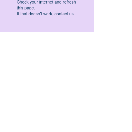
Check your internet and refresh
this page.
If that doesn’t work, contact us.
HATHA YOGA - VINYASA YOGA - ASHTANGA
YOGA -YIN YOGA - YOGA ANTIGRAVITA' -
YOGA PRE PARTO - YOGA NIDRA - YOGA
PROPS - STALL BAR YOGA - PERCORSI
INDIVIDUALI - MEDITAZIONE - SEMINARI -
RITIRI - EVENTI - FORMAZIONE