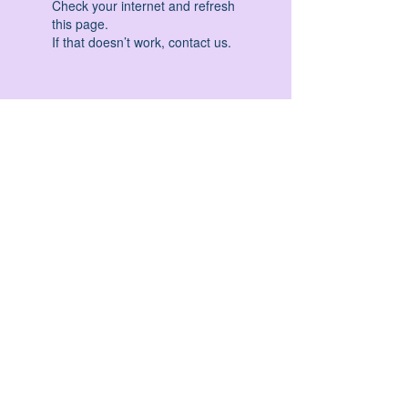
Check your internet and refresh
this page.
If that doesn’t work, contact us.
HATHA YOGA - VINYASA YOGA - ASHTANGA
YOGA -YIN YOGA - YOGA ANTIGRAVITA' -
YOGA PRE PARTO - YOGA NIDRA - YOGA
PROPS - STALL BAR YOGA - PERCORSI
INDIVIDUALI - MEDITAZIONE - SEMINARI -
RITIRI - EVENTI - FORMAZIONE