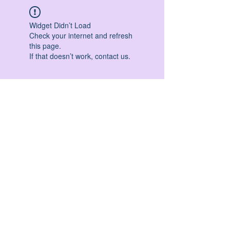
Widget Didn’t Load
Check your internet and refresh
this page.
If that doesn’t work, contact us.
HATHA YOGA - VINYASA YOGA - ASHTANGA
YOGA -YIN YOGA - YOGA ANTIGRAVITA' -