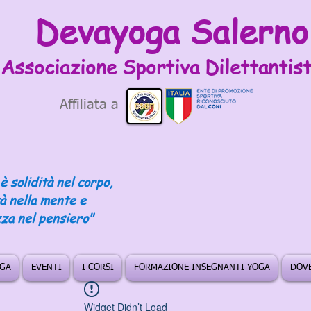
Devayoga Salerno
Associazione Sportiva
Dilettantist
Affiliata a
è solidità nel corpo,
tà nella mente e
za nel pensiero"
OGA
EVENTI
I CORSI
FORMAZIONE INSEGNANTI YOGA
DOVE
Widget Didn’t Load