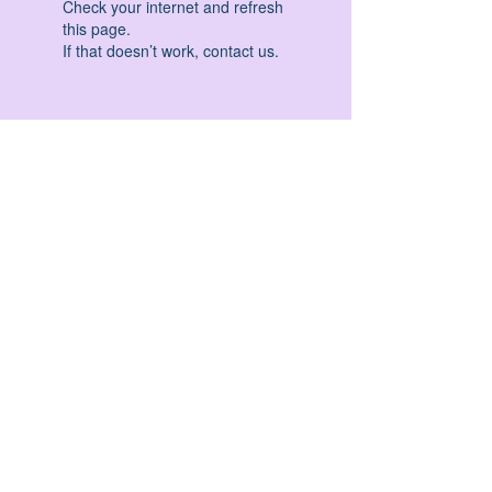
Check your internet and refresh
this page.
If that doesn’t work, contact us.
HATHA YOGA - VINYASA YOGA - ASHTANGA
YOGA -YIN YOGA - YOGA ANTIGRAVITA' -
YOGA PRE PARTO - YOGA NIDRA - YOGA
PROPS - STALL BAR YOGA - PERCORSI
INDIVIDUALI - MEDITAZIONE - SEMINARI -
RITIRI - EVENTI - FORMAZIONE