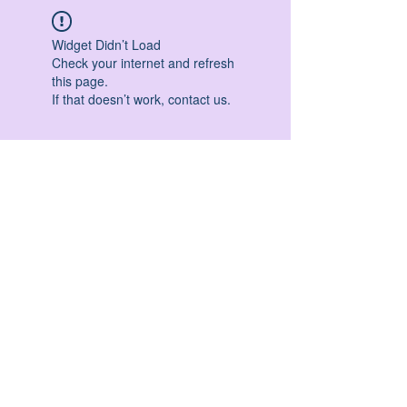
Widget Didn’t Load
Check your internet and refresh
this page.
If that doesn’t work, contact us.
HATHA YOGA - VINYASA YOGA - ASHTANGA
YOGA -YIN YOGA - YOGA ANTIGRAVITA' -