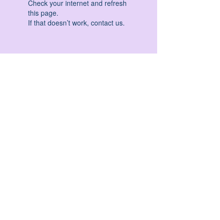
Check your internet and refresh
this page.
If that doesn’t work, contact us.
HATHA YOGA - VINYASA YOGA - ASHTANGA
YOGA -YIN YOGA - YOGA ANTIGRAVITA' -
YOGA PRE PARTO - YOGA NIDRA - YOGA
PROPS - STALL BAR YOGA - PERCORSI
INDIVIDUALI - MEDITAZIONE - SEMINARI -
RITIRI - EVENTI - FORMAZIONE