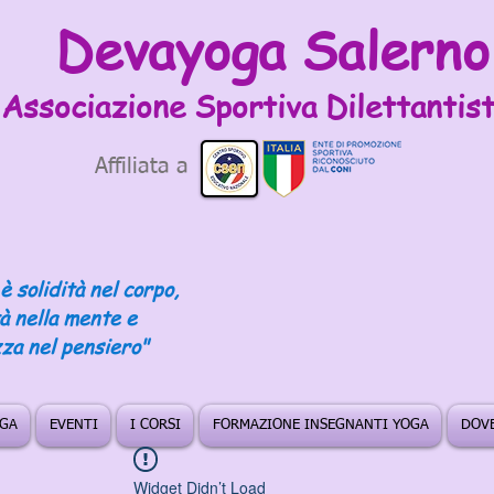
Devayoga Salerno
Associazione Sportiva
Dilettantist
Affiliata a
è solidità nel corpo,
tà nella mente e
za nel pensiero"
OGA
EVENTI
I CORSI
FORMAZIONE INSEGNANTI YOGA
DOVE
Widget Didn’t Load