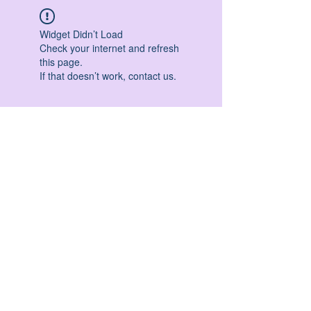
Widget Didn’t Load
Check your internet and refresh
this page.
If that doesn’t work, contact us.
HATHA YOGA - VINYASA YOGA - ASHTANGA
YOGA -YIN YOGA - YOGA ANTIGRAVITA' -