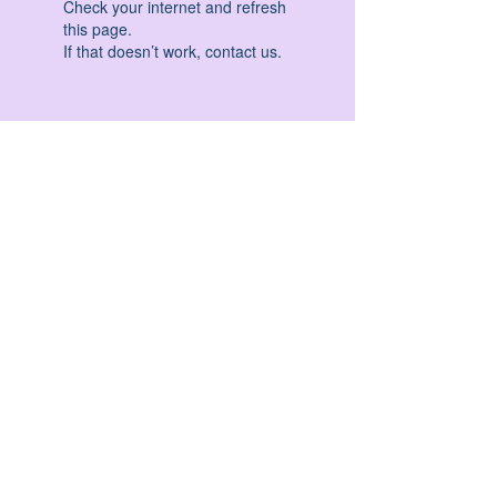
Check your internet and refresh
this page.
If that doesn’t work, contact us.
HATHA YOGA - VINYASA YOGA - ASHTANGA
YOGA -YIN YOGA - YOGA ANTIGRAVITA' -
YOGA PRE PARTO - YOGA NIDRA - YOGA
PROPS - STALL BAR YOGA - PERCORSI
INDIVIDUALI - MEDITAZIONE - SEMINARI -
RITIRI - EVENTI - FORMAZIONE