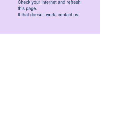
Check your internet and refresh
this page.
If that doesn’t work, contact us.
HATHA YOGA - VINYASA YOGA - ASHTANGA
YOGA -YIN YOGA - YOGA ANTIGRAVITA' -
YOGA PRE PARTO - YOGA NIDRA - YOGA
PROPS - STALL BAR YOGA - PERCORSI
INDIVIDUALI - MEDITAZIONE - SEMINARI -
RITIRI - EVENTI - FORMAZIONE