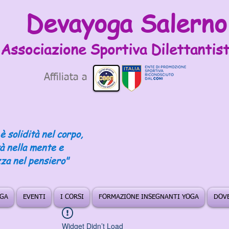
Devayoga Salerno
Associazione Sportiva
Dilettantist
Affiliata a
è solidità nel corpo,
tà nella mente e
za nel pensiero"
OGA
EVENTI
I CORSI
FORMAZIONE INSEGNANTI YOGA
DOVE
Widget Didn’t Load