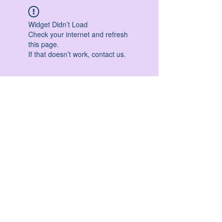
Widget Didn’t Load
Check your internet and refresh
this page.
If that doesn’t work, contact us.
HATHA YOGA - VINYASA YOGA - ASHTANGA
YOGA -YIN YOGA - YOGA ANTIGRAVITA' -