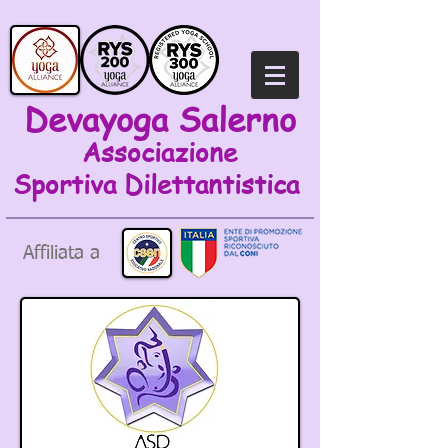
Devayoga Salerno
Associazione
Sportiva
Dilettantistica
Affiliata a