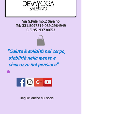
Via G.Palermo,2 Salerno
Tel:
331.5097519 089
.2964949
C.F.
95143730653
"Salute è solidità nel corpo,
stabilità nella mente e
chiarezza nel pensiero"
seguici anche sui social