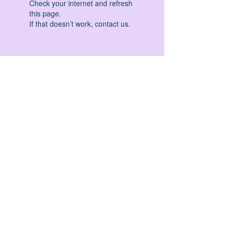
Check your internet and refresh
this page.
If that doesn’t work, contact us.
HATHA YOGA - VINYASA YOGA - ASHTANGA
YOGA -YIN YOGA - YOGA ANTIGRAVITA' -
YOGA PRE PARTO - YOGA NIDRA - YOGA
PROPS - STALL BAR YOGA - PERCORSI
INDIVIDUALI - MEDITAZIONE - SEMINARI -
RITIRI - EVENTI - FORMAZIONE