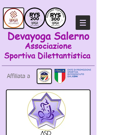
Devayoga Salerno
Associazione
Sportiva
Dilettantistica
Affiliata a