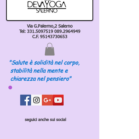
Via G.Palermo,2 Salerno
Tel:
331.5097519 089
.2964949
C.F.
95143730653
"Salute è solidità nel corpo,
stabilità nella mente e
chiarezza nel pensiero"
seguici anche sui social