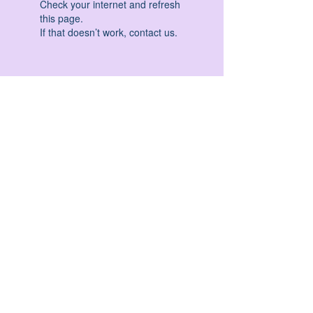
Check your internet and refresh
this page.
If that doesn’t work, contact us.
HATHA YOGA - VINYASA YOGA - ASHTANGA
YOGA -YIN YOGA - YOGA ANTIGRAVITA' -
YOGA PRE PARTO - YOGA NIDRA - YOGA
PROPS - STALL BAR YOGA - PERCORSI
INDIVIDUALI - MEDITAZIONE - SEMINARI -
RITIRI - EVENTI - FORMAZIONE