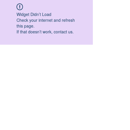
Widget Didn’t Load
Check your internet and refresh
this page.
If that doesn’t work, contact us.
HATHA YOGA - VINYASA YOGA - ASHTANGA
YOGA -YIN YOGA - YOGA ANTIGRAVITA' -