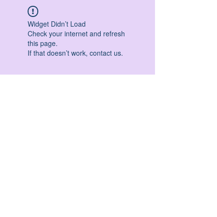
Widget Didn’t Load
Check your internet and refresh
this page.
If that doesn’t work, contact us.
HATHA YOGA - VINYASA YOGA - ASHTANGA
YOGA -YIN YOGA - YOGA ANTIGRAVITA' -