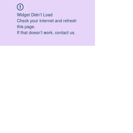
Widget Didn’t Load
Check your internet and refresh
this page.
If that doesn’t work, contact us.
HATHA YOGA - VINYASA YOGA - ASHTANGA
YOGA -YIN YOGA - YOGA ANTIGRAVITA' -