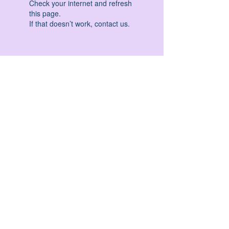
Check your internet and refresh
this page.
If that doesn’t work, contact us.
HATHA YOGA - VINYASA YOGA - ASHTANGA
YOGA -YIN YOGA - YOGA ANTIGRAVITA' -
YOGA PRE PARTO - YOGA NIDRA - YOGA
PROPS - STALL BAR YOGA - PERCORSI
INDIVIDUALI - MEDITAZIONE - SEMINARI -
RITIRI - EVENTI - FORMAZIONE