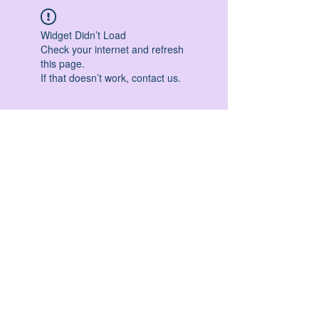
Widget Didn’t Load
Check your internet and refresh
this page.
If that doesn’t work, contact us.
HATHA YOGA - VINYASA YOGA - ASHTANGA
YOGA -YIN YOGA - YOGA ANTIGRAVITA' -