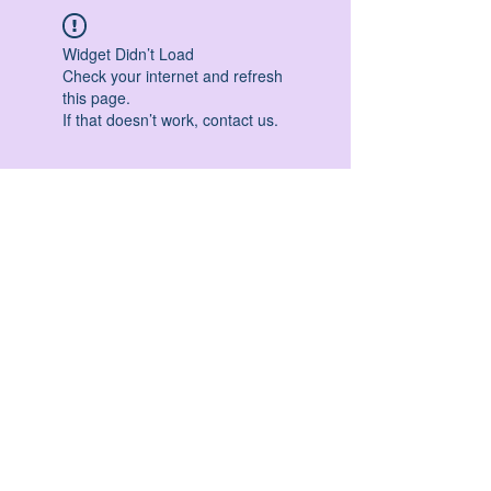
Widget Didn’t Load
Check your internet and refresh
this page.
If that doesn’t work, contact us.
HATHA YOGA - VINYASA YOGA - ASHTANGA
YOGA -YIN YOGA - YOGA ANTIGRAVITA' -