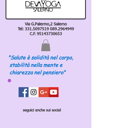
Via G.Palermo,2 Salerno
Tel:
331.5097519 089
.2964949
C.F.
95143730653
"Salute è solidità nel corpo,
stabilità nella mente e
chiarezza nel pensiero"
seguici anche sui social