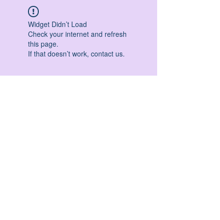
Widget Didn’t Load
Check your internet and refresh
this page.
If that doesn’t work, contact us.
HATHA YOGA - VINYASA YOGA - ASHTANGA
YOGA -YIN YOGA - YOGA ANTIGRAVITA' -