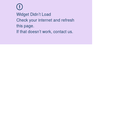
Widget Didn’t Load
Check your internet and refresh
this page.
If that doesn’t work, contact us.
HATHA YOGA - VINYASA YOGA - ASHTANGA
YOGA -YIN YOGA - YOGA ANTIGRAVITA' -