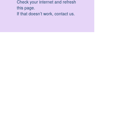
Check your internet and refresh
this page.
If that doesn’t work, contact us.
HATHA YOGA - VINYASA YOGA - ASHTANGA
YOGA -YIN YOGA - YOGA ANTIGRAVITA' -
YOGA PRE PARTO - YOGA NIDRA - YOGA
PROPS - STALL BAR YOGA - PERCORSI
INDIVIDUALI - MEDITAZIONE - SEMINARI -
RITIRI - EVENTI - FORMAZIONE