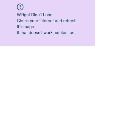
Widget Didn’t Load
Check your internet and refresh
this page.
If that doesn’t work, contact us.
HATHA YOGA - VINYASA YOGA - ASHTANGA
YOGA -YIN YOGA - YOGA ANTIGRAVITA' -