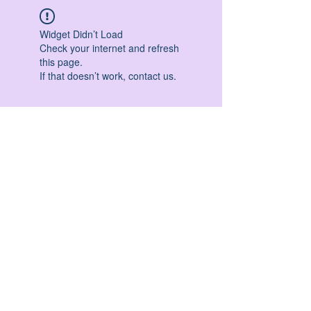
Widget Didn’t Load
Check your internet and refresh
this page.
If that doesn’t work, contact us.
HATHA YOGA - VINYASA YOGA - ASHTANGA
YOGA -YIN YOGA - YOGA ANTIGRAVITA' -