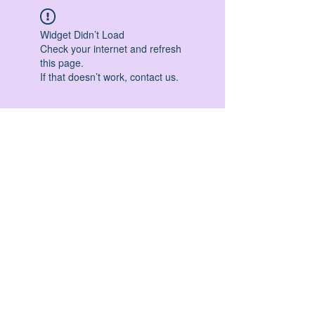
Widget Didn’t Load
Check your internet and refresh
this page.
If that doesn’t work, contact us.
HATHA YOGA - VINYASA YOGA - ASHTANGA
YOGA -YIN YOGA - YOGA ANTIGRAVITA' -