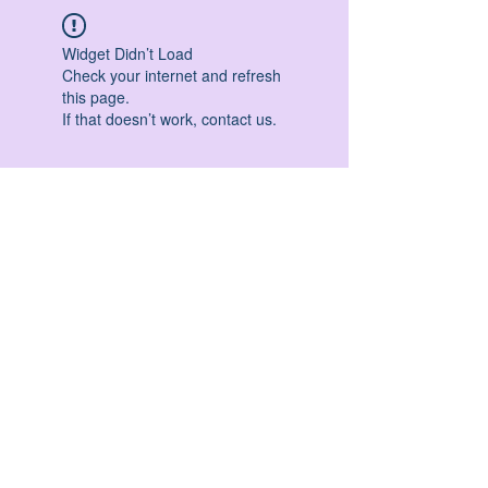
Widget Didn’t Load
Check your internet and refresh
this page.
If that doesn’t work, contact us.
HATHA YOGA - VINYASA YOGA - ASHTANGA
YOGA -YIN YOGA - YOGA ANTIGRAVITA' -